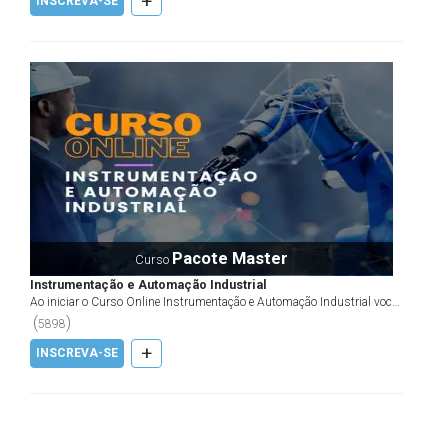
+
INSCREVA-SE
Pacote Master
Curso
Instrumentação e Automação Industrial
Ao iniciar o Curso Online Instrumentação e Automação Industrial você
está dando o primeiro passo em direção a uma c...
(
)
5898
+
INSCREVA-SE