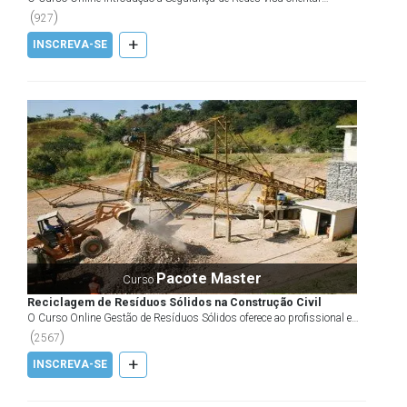
profissionais inseridos em um contexto em que negócios...
(
)
927
+
INSCREVA-SE
Pacote Master
Curso
Reciclagem de Resíduos Sólidos na Construção Civil
O Curso Online Gestão de Resíduos Sólidos oferece ao profissional e
demais interessados no assunto informações sobr...
(
)
2567
+
INSCREVA-SE