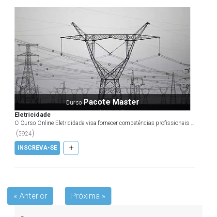
Pacote Master
Curso
Eletricidade
O Curso Online Eletricidade visa fornecer competências profissionais e
pessoais, necessárias ao desenvolvimento de...
(
)
5924
+
INSCREVA-SE
« Anterior
Próxima »