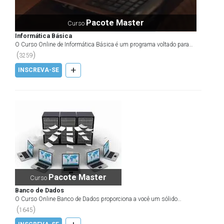
Pacote Master
Curso
Informática Básica
O Curso Online de Informática Básica é um programa voltado para
profissionais que buscam se atualizar, aprimorar e...
(
)
3259
+
INSCREVA-SE
Pacote Master
Curso
Banco de Dados
O Curso Online Banco de Dados proporciona a você um sólido
aprendizado sobre os principais aspectos relacionados a...
(
)
1645