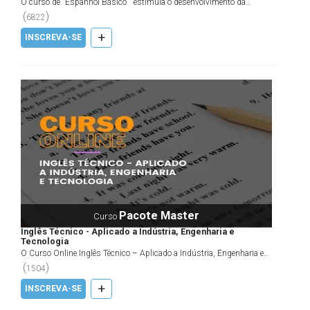
O curso de "Espanhol Básico " estimula o desenvolvimento da
segunda língua mais falada mundialmente, o Espanhol. A...
(
)
6822
+
INSCREVA-SE
Pacote Master
Curso
Inglês Técnico - Aplicado a Indústria, Engenharia e
Tecnologia
O Curso Online Inglês Técnico – Aplicado a Indústria, Engenharia e
Tecnologia preenche uma necessidade, de quem pre...
(
)
1504
+
INSCREVA-SE