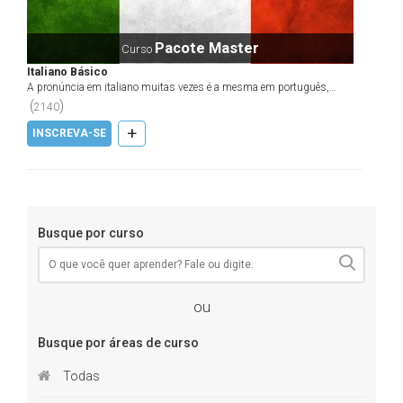
Pacote Master
Curso
Italiano Básico
A pronúncia em italiano muitas vezes é a mesma em português,
apenas um pouco mais carregada, e é aí que se exige um...
(
)
2140
+
INSCREVA-SE
Busque por curso
ou
Busque por áreas de curso
Todas