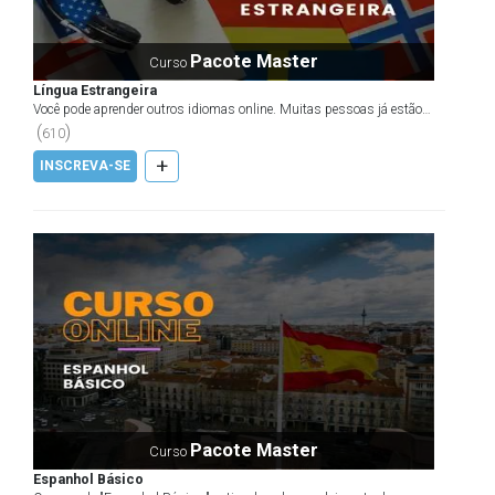
Pacote Master
Curso
Língua Estrangeira
Você pode aprender outros idiomas online. Muitas pessoas já estão
aproveitando este novo conceito de aprendizado. O...
(
)
610
+
INSCREVA-SE
Pacote Master
Curso
Espanhol Básico