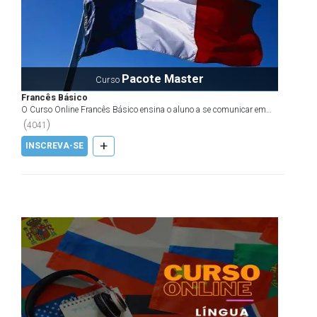
Pacote Master
Curso
Francês Básico
O Curso Online Francês Básico ensina o aluno a se comunicar em
Francês por meio de frases curtas e simples, focadas...
(
)
4041
+
INSCREVA-SE