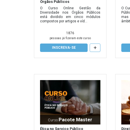
Órgãos Públicos
O Curso Online Gestão da
O Cu
Diversidade nos Órgãos Públicos
Públ
está dividido em cinco módulos
mas 
compostos por artigos e víd...
âmbit
1876
pessoas já fizeram este curso
+
INSCREVA-SE
Pacote Master
Curso
Ética no Serviço Público
Dire