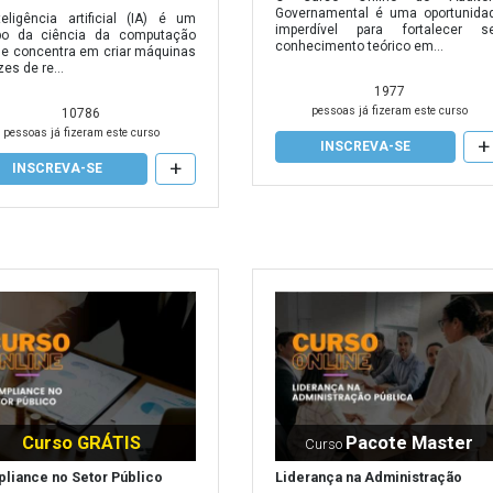
Governamental é uma oportunida
eligência artificial (IA) é um
imperdível para fortalecer s
o da ciência da computação
conhecimento teórico em...
se concentra em criar máquinas
es de re...
1977
pessoas já fizeram este curso
10786
pessoas já fizeram este curso
+
INSCREVA-SE
+
INSCREVA-SE
Curso GRÁTIS
Pacote Master
Curso
liance no Setor Público
Liderança na Administração