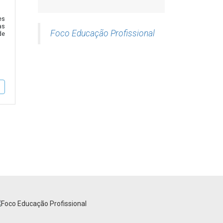
es
as
Foco Educação Profissional
de