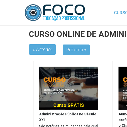
CURSO
CURSO ONLINE DE ADMIN
« Anterior
Próxima »
Curso GRÁTIS
Administração Pública no Século
Aume
XXI
prof
o Ch
São notórias as mudanças pela qual