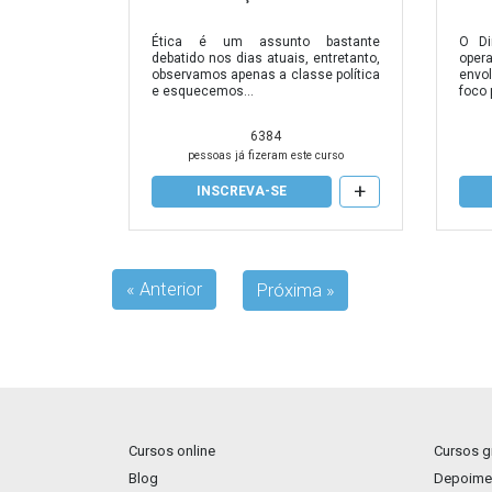
Ética é um assunto bastante
O Di
debatido nos dias atuais, entretanto,
oper
observamos apenas a classe política
envo
e esquecemos...
foco p
6384
pessoas já fizeram este curso
+
INSCREVA-SE
« Anterior
Próxima »
Cursos online
Cursos gr
Blog
Depoimen