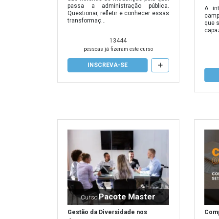
passa a administração pública.
A int
Questionar, refletir e conhecer essas
camp
transformaç...
que 
capaz
13444
pessoas já fizeram este curso
+
INSCREVA-SE
Pacote Master
Curso
Gestão da Diversidade nos
Comp