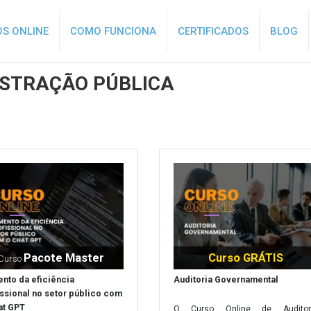
S ONLINE
COMO FUNCIONA
CERTIFICADOS
BLOG
ISTRAÇÃO PÚBLICA
Pacote Master
Curso GRÁTIS
Curso
nto da eficiência
Auditoria Governamental
issional no setor público com
at GPT
O Curso Online de Auditor