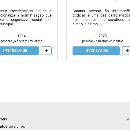
Garantir acesso às informaçõ
reito Previdenciário estuda e
públicas é uma das característic
acionaliza a normatização que
dos estados democráticos 
lve a seguridade social com
direito, e o Brasil,...
rincipal...
2323
1784
pessoas já fizeram este curso
pessoas já fizeram este curso
+
+
INSCREVA-SE
INSCREVA-SE
átis
tos de alunos