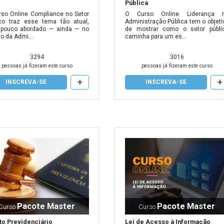
Pública
rso Online Compliance no Setor
O Curso Online Liderança 
ico traz esse tema tão atual,
Administração Pública tem o objeti
pouco abordado — ainda — no
de mostrar como o setor públi
o da Admi...
caminha para um es...
3294
3016
pessoas já fizeram este curso
pessoas já fizeram este curso
+
+
INSCREVA-SE
INSCREVA-SE
Pacote Master
Pacote Master
Curso
Curso
Lei de Acesso à Informação
ito Previdenciário