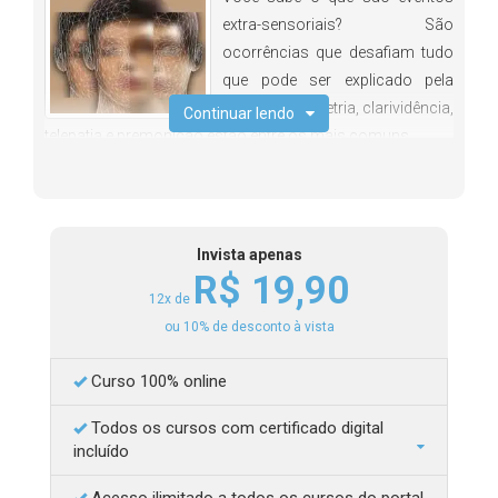
extra-sensoriais? São
ocorrências que desafiam tudo
que pode ser explicado pela
razão. Psicometria, clarividência,
Continuar lendo
telepatia e premonição estão entre os mais comuns.
E sobre paranormalidade, o que você sabe? Sobre coisas
que aparentemente são impossíveis de acontecer, como a
comunicação com quem já morreu, por exemplo. Tudo
Invista apenas
isso é tratado pela Parapsicologia.
R$ 19,90
Essa ciência, que já tem algumas ramificações, como a
12x de
Parapsicologia Forense e a Parapsicologia Clínica, estuda
ou 10% de desconto à vista
sobre tudo que se pode perceber por meios que não
sejam nossos cinco sentidos —isso, aliás, já é algo
Curso 100% online
reconhecido pela ciência tradicional.
Todos os cursos com certificado digital
Quem nunca usou a expressão “meu sexto sentido” ou a
incluído
intuição? São os poderes da nossa mente, ainda muito