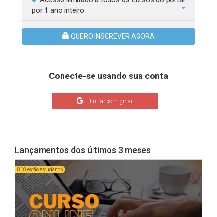
Acesso ilimitado a todos os cursos do portal
por 1 ano inteiro
QUERO INSCREVER AGORA
Conecte-se usando sua conta
Entrar com gmail
Lançamentos dos últimos 3 meses
810 estão estudando
685 