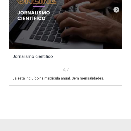
Jornalismo científico
A
4,7
Já está incluído na matrícula anual. Sem mensalidades.
Já