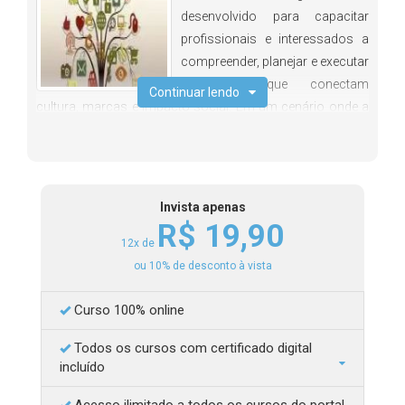
desenvolvido para capacitar
profissionais e interessados a
compreender, planejar e executar
estratégias que conectam
Continuar lendo
cultura, marcas e impacto social. Em um cenário onde a
economia criativa ganha cada vez mais relevância,
entender como utilizar a cultura como ferramenta
estratégica se torna essencial para gerar valor,
engajamento e diferenciação. Ao longo do curso, você
Invista apenas
terá contato com conceitos fundamentais e aplicações
R$ 19,90
práticas do marketing cultural, passando pelo
12x de
planejamento estratégico, captação de recursos,
ou 10% de desconto à vista
execução de campanhas e avaliação de resultados. A
Curso 100% online
proposta é oferecer uma formação completa, com foco
na aplicação real, permitindo que o aluno desenvolva
Todos os cursos com certificado digital
projetos culturais estruturados e alinhados às demandas
incluído
do mercado.