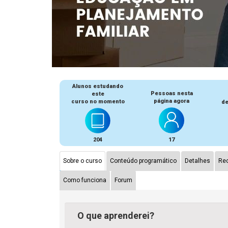
Alunos estudando
Pessoas nesta
este
página agora
curso no momento
de
204
17
Sobre o curso
Conteúdo programático
Detalhes
Rec
Como funciona
Forum
O que aprenderei?