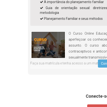
A importância do planejamento familiar
Guia de orientação sexual: diretrize
metodologia
Planejamento Familiar e seus métodos
O Curso Online Educaçã
aperfeiçoar os conhecei
assunto. O curso abo
contraceptivos e antico
sexualmente transmissíve
Faça sua matrícula e tenha acesso a um material d
Con
Conecte-s