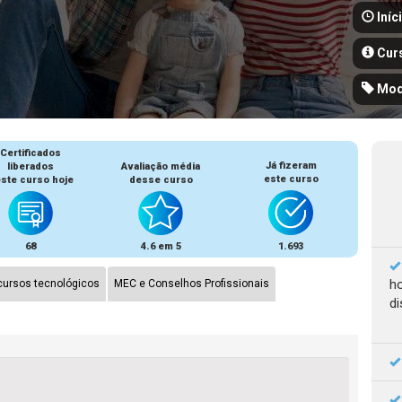
Iníc
Cur
Mod
Certificados
Já fizeram
liberados
Avaliação média
este curso
ste curso hoje
desse curso
68
4.6 em 5
1.693
ho
ursos tecnológicos
MEC e Conselhos Profissionais
di