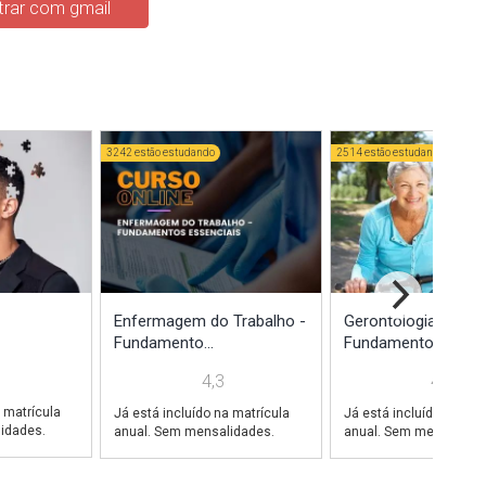
rar com gmail
3242 estão estudando
2514 estão estudando
Enfermagem do Trabalho -
Gerontologia -
Fundamento...
Fundamentos Essenc
4,3
4,4
 matrícula
Já está incluído na matrícula
Já está incluído na mat
idades.
anual. Sem mensalidades.
anual. Sem mensalidad