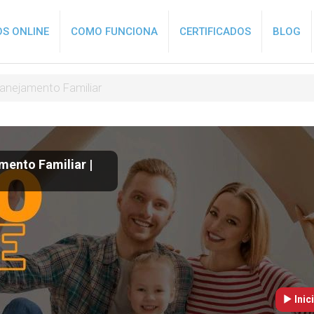
S ONLINE
COMO FUNCIONA
CERTIFICADOS
BLOG
anejamento Familiar
mento Familiar |
Inic