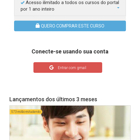
Acesso ilimitado a todos os cursos do portal
por 1 ano inteiro
QUERO COMPRAR ESTE CURSO
Conecte-se usando sua conta
Entrar com gmail
Lançamentos dos últimos 3 meses
573 estão estudando
538 